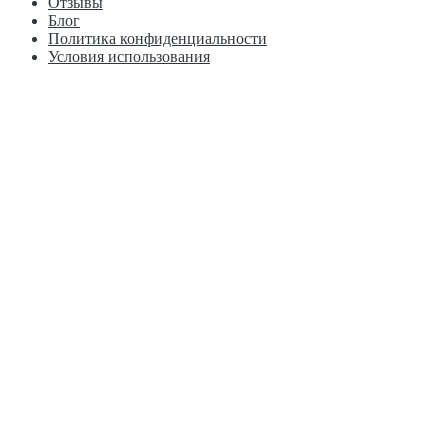
Отзывы
Блог
Политика конфиденциальности
Условия использования
г. Пермь, Рязанская, 103к1 Краснофлотская, 15А