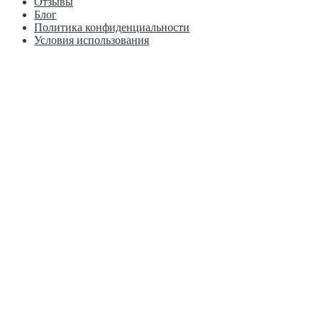
Отзывы
Блог
Политика конфиденциальности
Условия использования
г. Пермь, Рязанская, 103к1 Краснофлотская, 15А