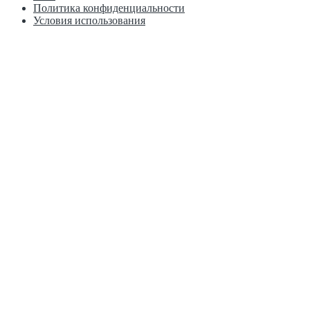
Политика конфиденциальности
Условия использования
г. Пермь, Рязанская, 103к1 Краснофлотская, 15А
+7 902 800 31 15
+7 902 804 31 15