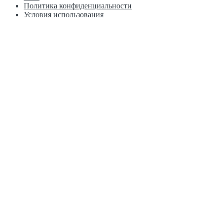
Политика конфиденциальности
Условия использования
г. Пермь, Рязанская, 103к1 Краснофлотская, 15А
+7 902 800 31 15
+7 902 804 31 15