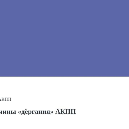
 АКПП
ичины «дёргания» АКПП